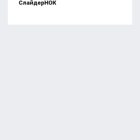
СлайдерНОК