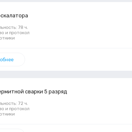
эскалатора
ность: 78 ч.
во и протокол
ботники
обнее
ермитной сварки 5 разряд
ность: 72 ч.
во и протокол
ботники