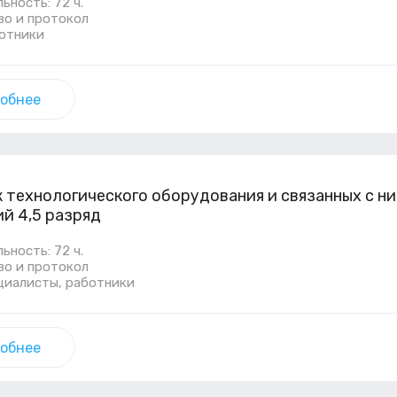
ность: 72 ч.
во и протокол
ботники
обнее
технологического оборудования и связанных с н
й 4,5 разряд
ность: 72 ч.
во и протокол
ециалисты, работники
обнее